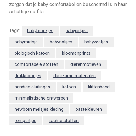
zorgen dat je baby comfortabel en beschermd is in haar
schattige outfits.
Tags:
babybroekjes
babyjurkjes
babymutsje
babysokjes
babyvestjes
biologisch katoen
bloemenprints
comfortabele stoffen
dierenmotieven
drukknoopjes
duurzame materialen
handige sluitingen
katoen
klittenband
minimalistische ontwerpen
newborn meisjes kleding
pastelkleuren
rompertjes
zachte stoffen