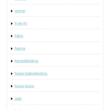
gymp
h en m
h&m
hema
herenkleding
hippe babykleding
hugo boss
jaar