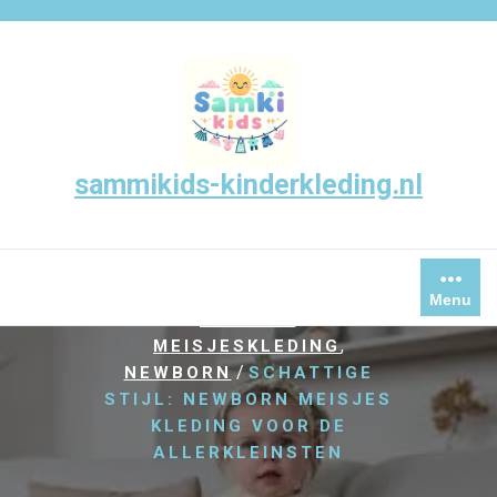
Skip
to
content
sammikids-kinderkleding.nl
/
,
,
HOME
BABY
KLEDING
,
,
,
KLEREN
MAAT
MEISJE
Menu
,
MEISJES
,
MEISJESKLEDING
/
NEWBORN
SCHATTIGE
STIJL: NEWBORN MEISJES
KLEDING VOOR DE
ALLERKLEINSTEN