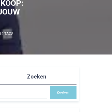
 KOOP:
 JOUW
14 TAGS
Zoeken
Zoeken