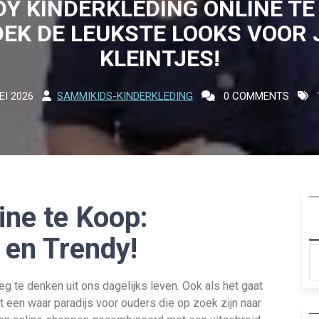
Y KINDERKLEDING ONLINE TE
EK DE LEUKSTE LOOKS VOOR
KLEINTJES!
EI 2026
SAMMIKIDS-KINDERKLEDING
0 COMMENTS
ine te Koop:
 en Trendy!
g te denken uit ons dagelijks leven. Ook als het gaat
t een waar paradijs voor ouders die op zoek zijn naar