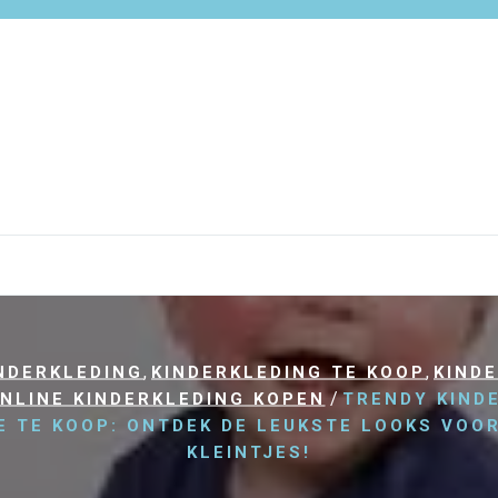
,
,
NDERKLEDING
KINDERKLEDING TE KOOP
KIND
/
NLINE KINDERKLEDING KOPEN
TRENDY KIND
E TE KOOP: ONTDEK DE LEUKSTE LOOKS VOO
KLEINTJES!