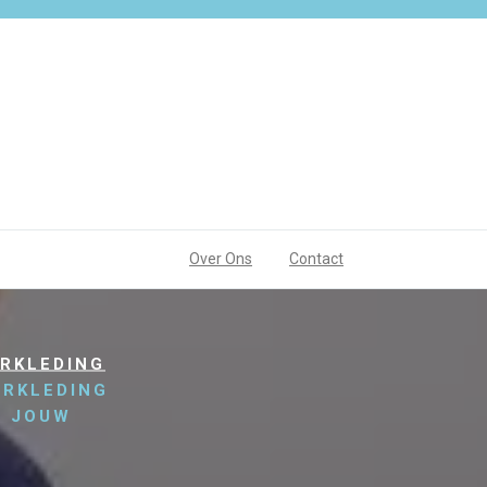
Over Ons
Contact
ERKLEDING
ERKLEDING
R JOUW