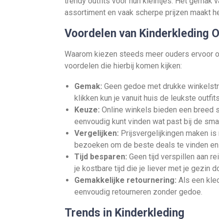
trendy outfits voor hun kleintjes. Het gemak
assortiment en vaak scherpe prijzen maakt he
Voordelen van Kinderkleding 
Waarom kiezen steeds meer ouders ervoor om 
voordelen die hierbij komen kijken:
Gemak:
Geen gedoe met drukke winkelstra
klikken kun je vanuit huis de leukste outfit
Keuze:
Online winkels bieden een breed sc
eenvoudig kunt vinden wat past bij de sma
Vergelijken:
Prijsvergelijkingen maken is 
bezoeken om de beste deals te vinden en 
Tijd besparen:
Geen tijd verspillen aan r
je kostbare tijd die je liever met je gezin 
Gemakkelijke retournering:
Als een kled
eenvoudig retourneren zonder gedoe.
Trends in Kinderkleding