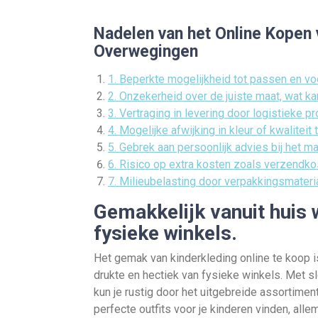
Nadelen van het Online Kopen 
Overwegingen
1. Beperkte mogelijkheid tot passen en vo
2. Onzekerheid over de juiste maat, wat kan
3. Vertraging in levering door logistieke p
4. Mogelijke afwijking in kleur of kwaliteit 
5. Gebrek aan persoonlijk advies bij het 
6. Risico op extra kosten zoals verzendko
7. Milieubelasting door verpakkingsmateri
Gemakkelijk vanuit huis 
fysieke winkels.
Het gemak van kinderkleding online te koop i
drukte en hectiek van fysieke winkels. Met s
kun je rustig door het uitgebreide assortimen
perfecte outfits voor je kinderen vinden, alle