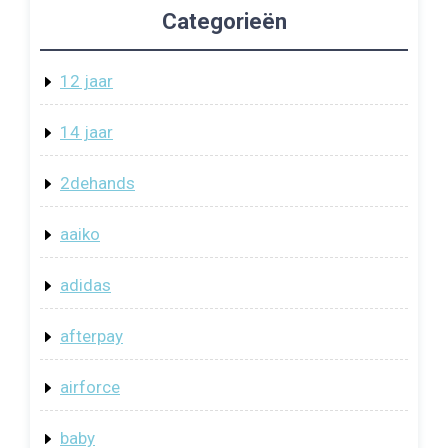
Categorieën
12 jaar
14 jaar
2dehands
aaiko
adidas
afterpay
airforce
baby