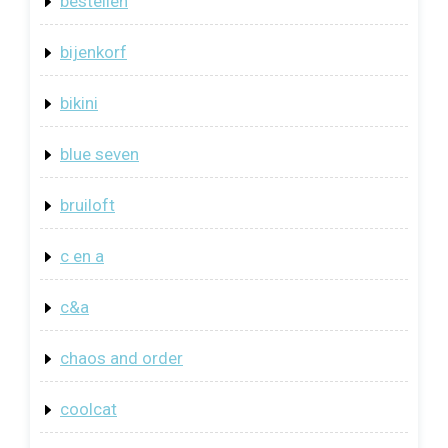
bestellen
bijenkorf
bikini
blue seven
bruiloft
c en a
c&a
chaos and order
coolcat