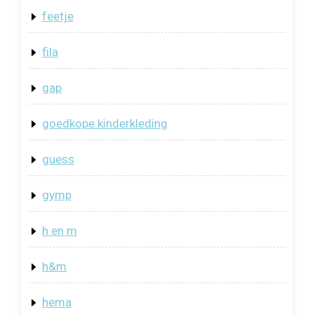
feetje
fila
gap
goedkope kinderkleding
guess
gymp
h en m
h&m
hema