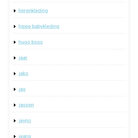
herenkleding
hippe babykleding
hugo boss
jaar
jako
jas
jassen
jayno
jeans