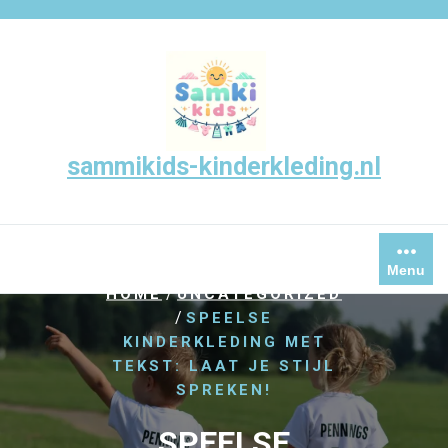
Skip
to
content
sammikids-kinderkleding.nl
Menu
/
HOME
UNCATEGORIZED
/
SPEELSE
KINDERKLEDING MET
TEKST: LAAT JE STIJL
SPREKEN!
SPEELSE