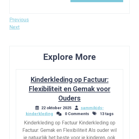
Bericht
Previous
Previous
Post
Next
Next
navigatie
Post
Explore More
Kinderkleding op Factuur:
Flexibiliteit en Gemak voor
Ouders
22 oktober 2025
sammikids-
kinderkleding
0 Comments
13 tags
Kinderkleding op Factuur Kinderkleding op
Factuur: Gemak en Flexibiliteit Als ouder wil
je natuurlijk het beste voor je kinderen, ook