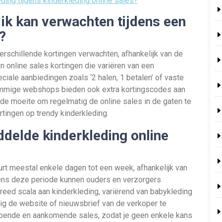
ding tijdens kinderkleding online sales?
 ik kan verwachten tijdens een
?
verschillende kortingen verwachten, afhankelijk van de
 online sales kortingen die variëren van een
ciale aanbiedingen zoals ‘2 halen, 1 betalen’ of vaste
ommige webshops bieden ook extra kortingscodes aan
de moeite om regelmatig de online sales in de gaten te
rtingen op trendy kinderkleding.
delde kinderkleding online
rt meestal enkele dagen tot een week, afhankelijk van
dens deze periode kunnen ouders en verzorgers
breed scala aan kinderkleding, variërend van babykleding
ig de website of nieuwsbrief van de verkoper te
opende en aankomende sales, zodat je geen enkele kans