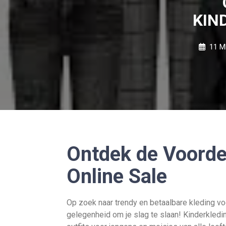
KIN
11 M
Ontdek de Voorde
Online Sale
Op zoek naar trendy en betaalbare kleding vo
gelegenheid om je slag te slaan! Kinderkledin