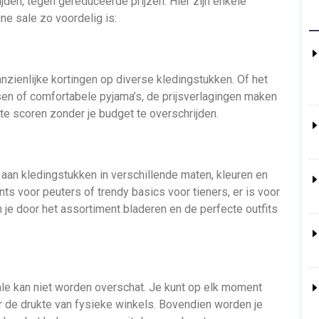
ijden, tegen gereduceerde prijzen. Hier zijn enkele
e sale zo voordelig is:
anzienlijke kortingen op diverse kledingstukken. Of het
en of comfortabele pyjama’s, de prijsverlagingen maken
e scoren zonder je budget te overschrijden.
 aan kledingstukken in verschillende maten, kleuren en
ints voor peuters of trendy basics voor tieners, er is voor
n je door het assortiment bladeren en de perfecte outfits
ale kan niet worden overschat. Je kunt op elk moment
r de drukte van fysieke winkels. Bovendien worden je