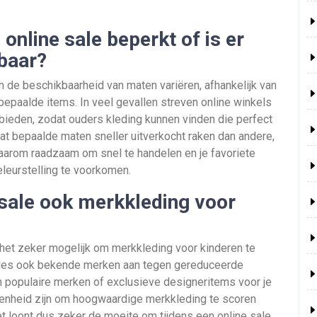
 online sale beperkt of is er
baar?
n de beschikbaarheid van maten variëren, afhankelijk van
bepaalde items. In veel gevallen streven online winkels
bieden, zodat ouders kleding kunnen vinden die perfect
 dat bepaalde maten sneller uitverkocht raken dan andere,
s daarom raadzaam om snel te handelen en je favoriete
eleurstelling te voorkomen.
e sale ook merkkleding voor
s het zeker mogelijk om merkkleding voor kinderen te
sales ook bekende merken aan tegen gereduceerde
an populaire merken of exclusieve designeritems voor je
egenheid zijn om hoogwaardige merkkleding te scoren
et loont dus zeker de moeite om tijdens een online sale