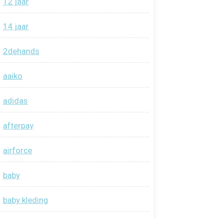
12 jaar
14 jaar
2dehands
aaiko
adidas
afterpay
airforce
baby
baby kleding