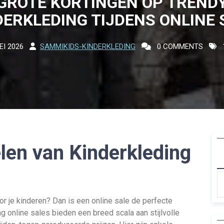
GROTE KORTINGEN OP TREND
DERKLEDING TIJDENS ONLINE 
EI 2026
SAMMIKIDS-KINDERKLEDING
0 COMMENTS
len van Kinderkleding
or je kinderen? Dan is een online sale de perfecte
g online sales bieden een breed scala aan stijlvolle