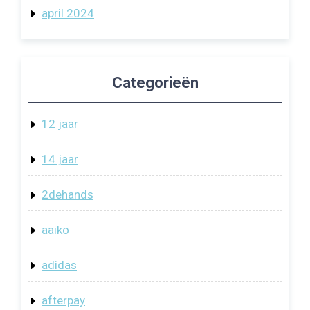
april 2024
Categorieën
12 jaar
14 jaar
2dehands
aaiko
adidas
afterpay