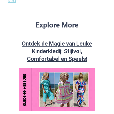
Post
Next
Next
navigatie
Post
Explore More
Ontdek de Magie van Leuke
Kinderkledij: Stijlvol,
Comfortabel en Speels!