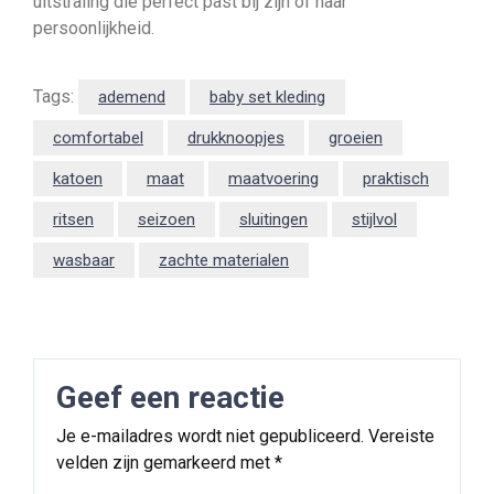
uitstraling die perfect past bij zijn of haar
persoonlijkheid.
Tags:
ademend
baby set kleding
comfortabel
drukknoopjes
groeien
katoen
maat
maatvoering
praktisch
ritsen
seizoen
sluitingen
stijlvol
wasbaar
zachte materialen
Geef een reactie
Je e-mailadres wordt niet gepubliceerd.
Vereiste
velden zijn gemarkeerd met
*