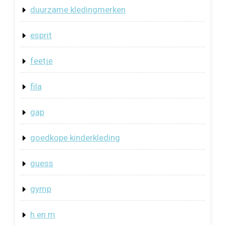
duurzame kledingmerken
esprit
feetje
fila
gap
goedkope kinderkleding
guess
gymp
h en m