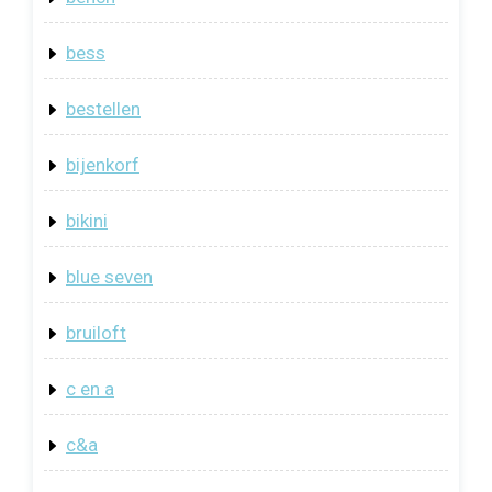
bess
bestellen
bijenkorf
bikini
blue seven
bruiloft
c en a
c&a