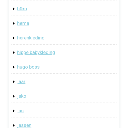
h&m
hema
herenkleding
hippe babykleding
hugo boss
jaar
jako
jas
jassen