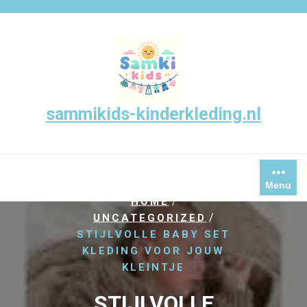
Skip
to
content
sammikids-kinderkleding.nl
Menu
/
HOME
/
UNCATEGORIZED
STIJLVOLLE BABY SET
KLEDING VOOR JOUW
KLEINTJE
STIJLVOLLE