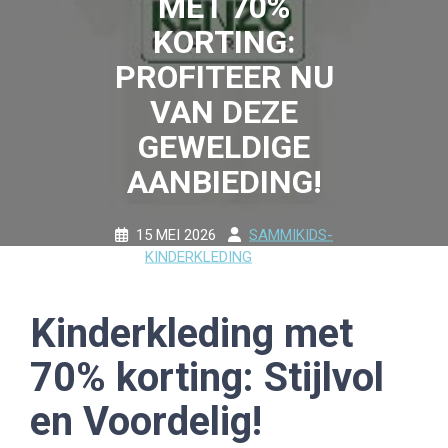
MET 70%
KORTING:
PROFITEER NU
VAN DEZE
GEWELDIGE
AANBIEDING!
15 MEI 2026
SAMMIKIDS-
KINDERKLEDING
0
COMMENTS
23 TAGS
Kinderkleding met
70% korting: Stijlvol
en Voordelig!