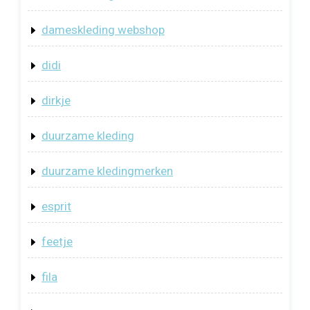
dameskleding webshop
didi
dirkje
duurzame kleding
duurzame kledingmerken
esprit
feetje
fila