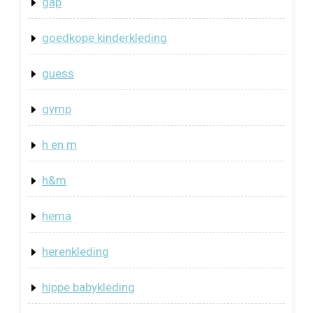
gap
goedkope kinderkleding
guess
gymp
h en m
h&m
hema
herenkleding
hippe babykleding