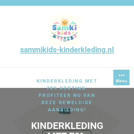
Skip
to
content
sammikids-kinderkleding.nl
/
/
HOME
KINDERKLEDING
KINDERKLEDING MET
Menu
70% KORTING:
PROFITEER NU VAN
DEZE GEWELDIGE
AANBIEDING!
KINDERKLEDING