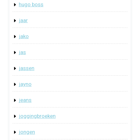
hugo boss
jaar
jako
jas
jassen
jayno
jeans
joggingbroeken
jongen