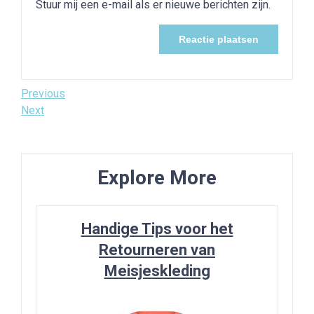
Stuur mij een e-mail als er nieuwe berichten zijn.
Bericht
Previous
Previous
Post
Next
Next
navigatie
Post
Explore More
Handige Tips voor het
Retourneren van
Meisjeskleding